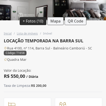
+ Fotos (10)
Mapa
QR Code
Inicial
/
Lista de imóveis
/
Imóvel
LOCAÇÃO TEMPORADA NA BARRA SUL
Rua 4100, nº 114, Barra Sul - Balneário Camboriú - SC
Código: T1658
Quadra Mar
Valor da Locação:
R$ 550,00
/ Diária
Taxa de Limpeza:
R$ 200,00