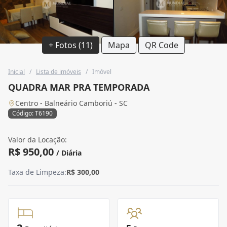
+ Fotos (11)
Mapa
QR Code
Inicial
/
Lista de imóveis
/
Imóvel
QUADRA MAR PRA TEMPORADA
Centro - Balneário Camboriú - SC
Código: T6190
Valor da Locação:
R$ 950,00
/ Diária
Taxa de Limpeza:
R$ 300,00