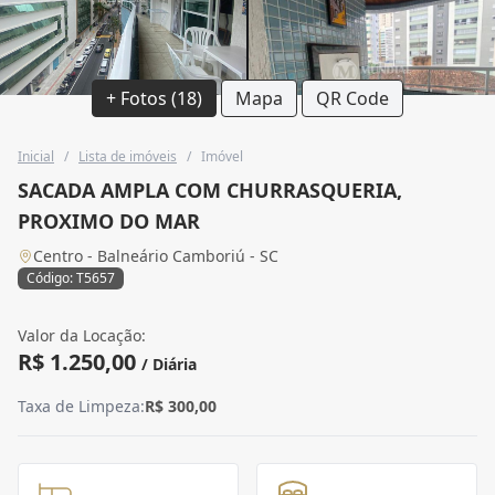
+ Fotos (18)
Mapa
QR Code
Inicial
/
Lista de imóveis
/
Imóvel
SACADA AMPLA COM CHURRASQUERIA,
PROXIMO DO MAR
Centro - Balneário Camboriú - SC
Código: T5657
Valor da Locação:
R$ 1.250,00
/ Diária
Taxa de Limpeza:
R$ 300,00