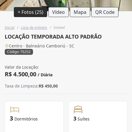
+ Fotos (25)
Vídeo
Mapa
QR Code
Inicial
/
Lista de imóveis
/
Imóvel
LOCAÇÃO TEMPORADA ALTO PADRÃO
Centro - Balneário Camboriú - SC
Código: T6252
Valor da Locação:
R$ 4.500,00
/ Diária
Taxa de Limpeza:
R$ 450,00
3
3
Dormitórios
Suítes