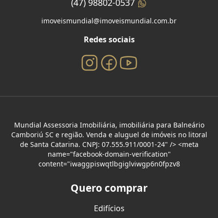
(47) 98802-0537
imoveismundial@imoveismundial.com.br
Redes sociais
Mundial Assessoria Imobiliária, imobiliária para Balneário
Camboriú SC e região. Venda e aluguel de imóveis no litoral
de Santa Catarina. CNPJ: 07.555.911/0001-24" /> <meta
name="facebook-domain-verification"
content="iwaggpiswqtlbgiglviwgp6n0fpzv8
Quero comprar
Edifícios