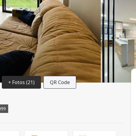
+ Fotos (21)
QR Code
999