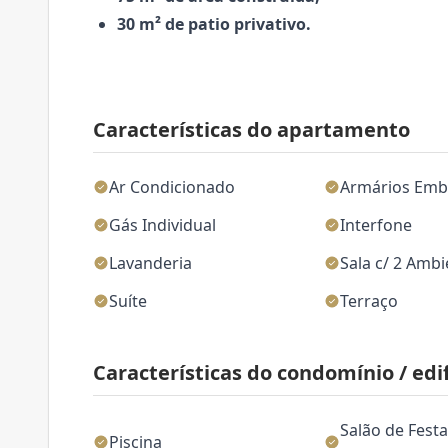
30 m² de patio privativo.
Características do apartamento
Ar Condicionado
Armários Emb
Gás Individual
Interfone
Lavanderia
Sala c/ 2 Amb
Suíte
Terraço
Características do condomínio / edif
Salão de Festa
Piscina