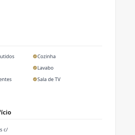
utidos
Cozinha
Lavabo
ientes
Sala de TV
ício
s c/