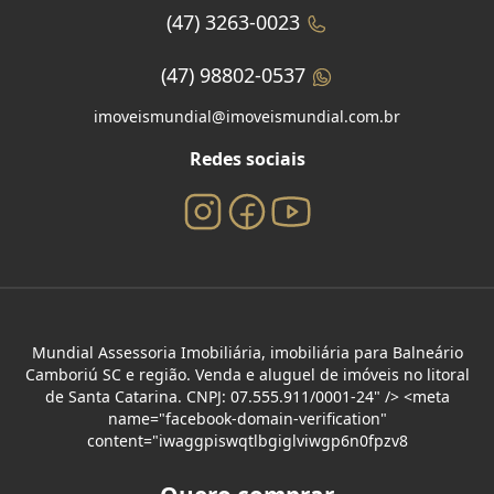
(47) 3263-0023
(47) 98802-0537
imoveismundial@imoveismundial.com.br
Redes sociais
Mundial Assessoria Imobiliária, imobiliária para Balneário
Camboriú SC e região. Venda e aluguel de imóveis no litoral
de Santa Catarina. CNPJ: 07.555.911/0001-24" /> <meta
name="facebook-domain-verification"
content="iwaggpiswqtlbgiglviwgp6n0fpzv8