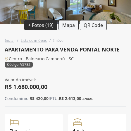
+ Fotos (19)
Mapa
QR Code
Inicial
/
Lista de imóveis
/
Imóvel
APARTAMENTO PARA VENDA PONTAL NORTE
Centro - Balneário Camboriú - SC
Código: V5782
Valor do imóvel:
R$ 1.680.000,00
Condomínio:
R$ 420,00
IPTU:
R$ 2.613,00
ANUAL
2