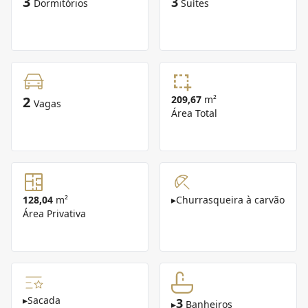
3
3
Dormitórios
Suítes
2
209,67
m²
Vagas
Área Total
128,04
m²
▸
Churrasqueira à carvão
Área Privativa
▸
Sacada
3
▸
Banheiros