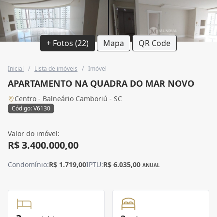
+ Fotos (22)
Mapa
QR Code
Inicial
/
Lista de imóveis
/
Imóvel
APARTAMENTO NA QUADRA DO MAR NOVO
Centro - Balneário Camboriú - SC
Código: V6130
Valor do imóvel:
R$ 3.400.000,00
Condomínio:
R$ 1.719,00
IPTU:
R$ 6.035,00
ANUAL