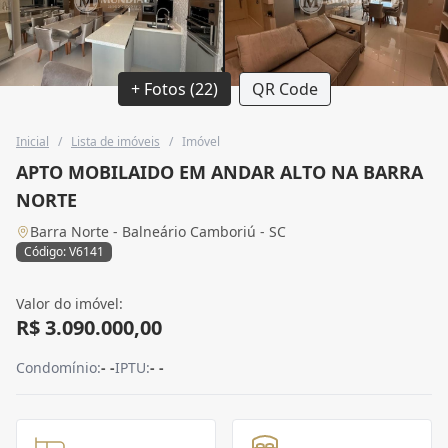
+ Fotos (22)
QR Code
Inicial
/
Lista de imóveis
/
Imóvel
APTO MOBILAIDO EM ANDAR ALTO NA BARRA
NORTE
Barra Norte - Balneário Camboriú - SC
Código: V6141
Valor do imóvel:
R$ 3.090.000,00
Condomínio:
- -
IPTU:
- -