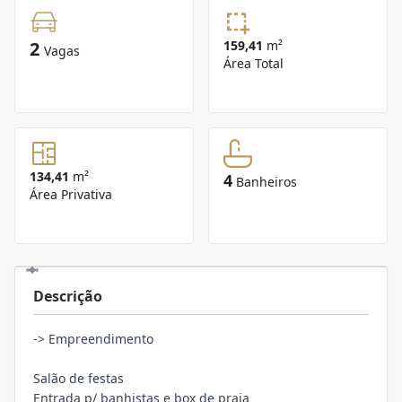
2
159,41
m²
Vagas
Área Total
134,41
m²
4
Banheiros
Área Privativa
Descrição
-> Empreendimento
Salão de festas
Entrada p/ banhistas e box de praia