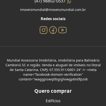
(47) 98802-0537
imoveismundial@imoveismundial.com.br
Redes sociais
Mundial Assessoria Imobiliária, imobiliária para Balneário
Camboriú SC e região. Venda e aluguel de imóveis no litoral
de Santa Catarina. CNPJ: 07.555.911/0001-24" /> <meta
name="facebook-domain-verification"
content="iwaggpiswqtlbgiglviwgp6n0fpzv8
Quero comprar
Edifícios