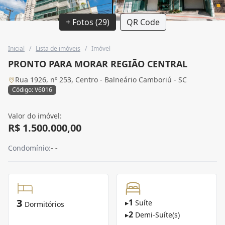
+ Fotos (29)
QR Code
Inicial
/
Lista de imóveis
/
Imóvel
PRONTO PARA MORAR REGIÃO CENTRAL
Rua 1926, nº 253, Centro - Balneário Camboriú - SC
Código: V6016
Valor do imóvel:
R$ 1.500.000,00
Condomínio:
- -
3
1
▸
Suíte
Dormitórios
2
▸
Demi-Suíte(s)