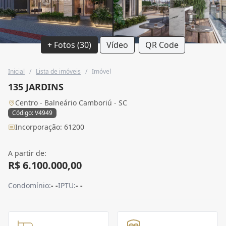
+ Fotos (30)
Vídeo
QR Code
Inicial
/
Lista de imóveis
/
Imóvel
135 JARDINS
Centro - Balneário Camboriú - SC
Código: V4949
Incorporação: 61200
A partir de:
R$ 6.100.000,00
Condomínio:
- -
IPTU:
- -