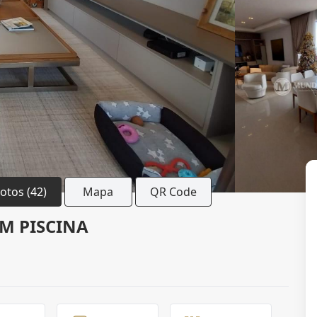
Fotos (42)
Mapa
QR Code
M PISCINA