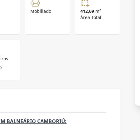
Mobiliado
412,69
m²
Área Total
iros
o
EM BALNEÁRIO CAMBORIÚ: