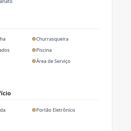
lanato
nha
Churrasqueira
jados
Piscina
Área de Serviço
ício
ida
Portão Eletrônico