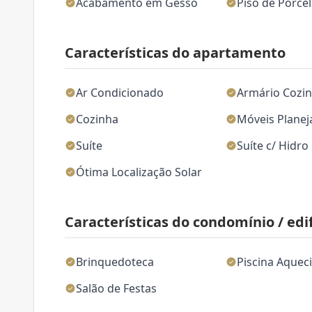
Acabamento em Gesso
Piso de Porce
Características do apartamento
Ar Condicionado
Armário Cozi
Cozinha
Móveis Plane
Suíte
Suíte c/ Hidro
Ótima Localização Solar
Características do condomínio / edif
Brinquedoteca
Piscina Aquec
Salão de Festas