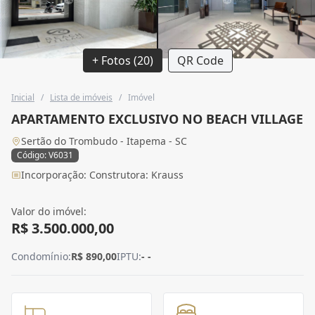
+ Fotos (20)
QR Code
Inicial
/
Lista de imóveis
/
Imóvel
APARTAMENTO EXCLUSIVO NO BEACH VILLAGE
Sertão do Trombudo - Itapema - SC
Código: V6031
Incorporação: Construtora: Krauss
Valor do imóvel:
R$ 3.500.000,00
Condomínio:
R$ 890,00
IPTU:
- -