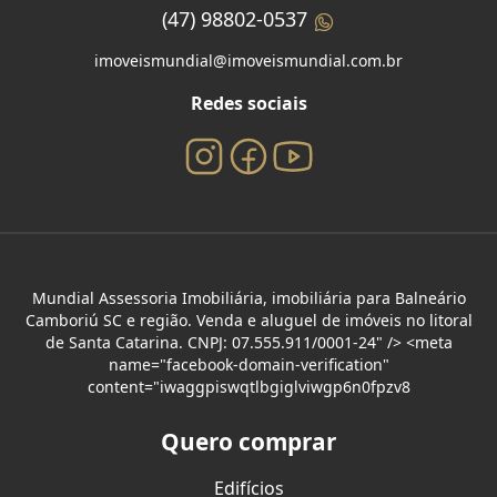
(47) 98802-0537
imoveismundial@imoveismundial.com.br
Redes sociais
Mundial Assessoria Imobiliária, imobiliária para Balneário
Camboriú SC e região. Venda e aluguel de imóveis no litoral
de Santa Catarina. CNPJ: 07.555.911/0001-24" /> <meta
name="facebook-domain-verification"
content="iwaggpiswqtlbgiglviwgp6n0fpzv8
Quero comprar
Edifícios