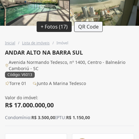
+ Fotos (17)
QR Code
Inicial
/
Lista de imóveis
/
Imóvel
ANDAR ALTO NA BARRA SUL
Avenida Normando Tedesco, nº 1400, Centro - Balneário
Camboriú - SC
Código: V6013
Torre 01
Junto A Marina Tedesco
Valor do imóvel:
R$ 17.000.000,00
Condomínio:
R$ 3.500,00
IPTU:
R$ 1.150,00