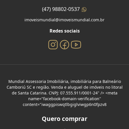
(47) 98802-0537
imoveismundial@imoveismundial.com.br
Redes sociais
Mundial Assessoria Imobiliária, imobiliária para Balneário
Camboriú SC e região. Venda e aluguel de imóveis no litoral
de Santa Catarina. CNPJ: 07.555.911/0001-24" /> <meta
name="facebook-domain-verification"
content="iwaggpiswqtlbgiglviwgp6n0fpzv8
Quero comprar