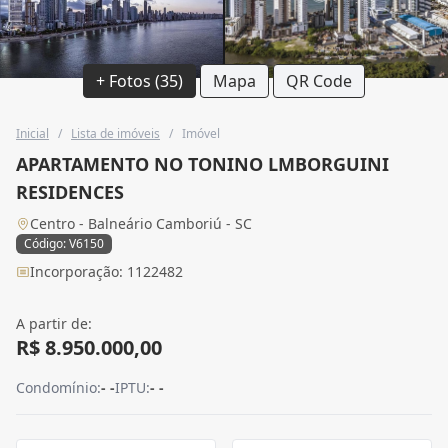
+ Fotos (35)
Mapa
QR Code
Inicial
/
Lista de imóveis
/
Imóvel
APARTAMENTO NO TONINO LMBORGUINI
RESIDENCES
Centro - Balneário Camboriú - SC
Código: V6150
Incorporação: 1122482
A partir de:
R$ 8.950.000,00
Condomínio:
- -
IPTU:
- -