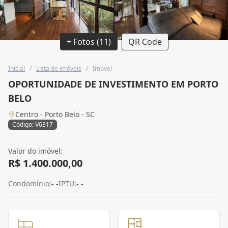
+ Fotos (11)
QR Code
Inicial
/
Lista de imóveis
/
Imóvel
OPORTUNIDADE DE INVESTIMENTO EM PORTO
BELO
Centro - Porto Belo - SC
Código: V6317
Valor do imóvel:
R$ 1.400.000,00
Condomínio:
- -
IPTU:
- -