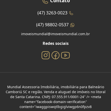
Contato
(47) 3263-0023
(47) 98802-0537
imoveismundial@imoveismundial.com.br
Redes sociais
Mundial Assessoria Imobiliária, imobiliária para Balneário
Camboriú SC e região. Venda e aluguel de imóveis no litoral
de Santa Catarina. CNPJ: 07.555.911/0001-24" /> <meta
name="facebook-domain-verification"
content="iwaggpiswqtlbgiglviwgp6n0fpzv8