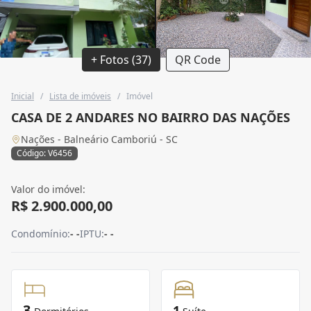
+ Fotos (37)
QR Code
Inicial
/
Lista de imóveis
/
Imóvel
CASA DE 2 ANDARES NO BAIRRO DAS NAÇÕES
Nações - Balneário Camboriú - SC
Código: V6456
Valor do imóvel:
R$ 2.900.000,00
Condomínio:
- -
IPTU:
- -
3
1