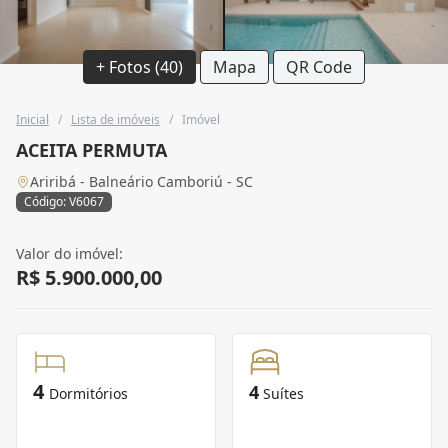
+ Fotos (40)
Mapa
QR Code
Inicial
/
Lista de imóveis
/
Imóvel
ACEITA PERMUTA
Ariribá - Balneário Camboriú - SC
Código: V6067
Valor do imóvel:
R$ 5.900.000,00
4
4
Dormitórios
Suítes