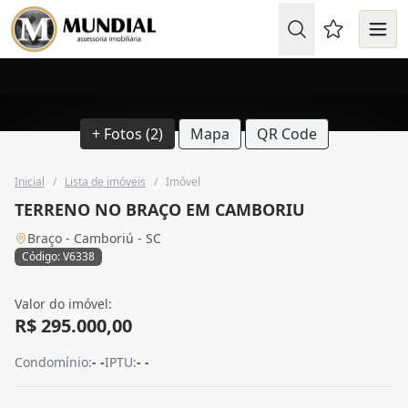
Favoritos (
+ Fotos (2)
Mapa
QR Code
Inicial
/
Lista de imóveis
/
Imóvel
TERRENO NO BRAÇO EM CAMBORIU
Braço - Camboriú - SC
Código: V6338
Valor do imóvel:
R$ 295.000,00
Condomínio:
- -
IPTU:
- -