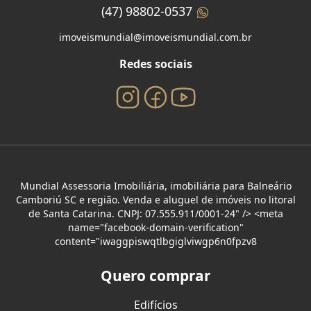
(47) 98802-0537
imoveismundial@imoveismundial.com.br
Redes sociais
Mundial Assessoria Imobiliária, imobiliária para Balneário
Camboriú SC e região. Venda e aluguel de imóveis no litoral
de Santa Catarina. CNPJ: 07.555.911/0001-24" /> <meta
name="facebook-domain-verification"
content="iwaggpiswqtlbgiglviwgp6n0fpzv8
Quero comprar
Edifícios