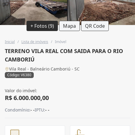
+ Fotos (9)
Mapa
QR Code
Inicial
/
Lista de imóveis
/
Imóvel
TERRENO VILA REAL COM SAIDA PARA O RIO
CAMBORIÚ
Vila Real - Balneário Camboriú - SC
Código: V6380
Valor do imóvel:
R$ 6.000.000,00
Condomínio:
- -
IPTU:
- -