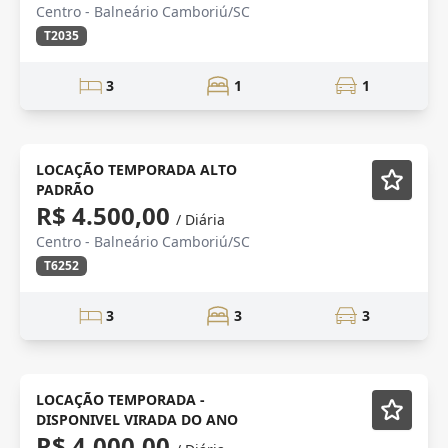
Centro - Balneário Camboriú/SC
T2035
3
1
1
Mobiliado
Vídeo
LOCAÇÃO TEMPORADA ALTO
PADRÃO
R$ 4.500,00
/ Diária
Centro - Balneário Camboriú/SC
T6252
3
3
3
ALTO PADRÃO
Mobiliado
LOCAÇÃO TEMPORADA -
DISPONIVEL VIRADA DO ANO
R$ 4.000,00