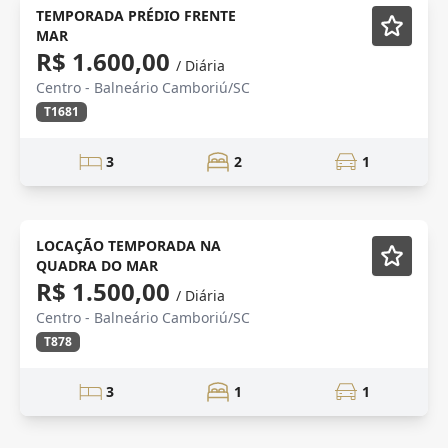
TEMPORADA
Mobiliado
TEMPORADA PRÉDIO FRENTE
MAR
R$ 1.600,00
/ Diária
Centro - Balneário Camboriú/SC
T1681
3
2
1
TEMPORADA
Mobiliado
LOCAÇÃO TEMPORADA NA
QUADRA DO MAR
R$ 1.500,00
/ Diária
Centro - Balneário Camboriú/SC
T878
3
1
1