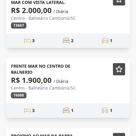
MAR COM VISTA LATERAL.
R$ 2.000,00
/ Diária
Centro - Balneário Camboriú/SC
T3667
3
2
1
FRENTE MAR
Mobiliado
FRENTE MAR NO CENTRO DE
BALNERIO
R$ 1.900,00
/ Diária
Centro - Balneário Camboriú/SC
T6088
3
1
1
Mobiliado
PROXIMO AO MAR NA BARRA