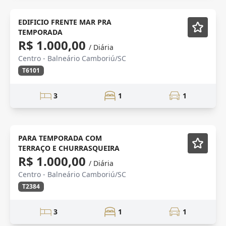
churrasqueira
Mobiliado
EDIFICIO FRENTE MAR PRA
TEMPORADA
R$ 1.000,00
/ Diária
Centro - Balneário Camboriú/SC
T6101
3
1
1
TEMPORADA
Mobiliado
PARA TEMPORADA COM
TERRAÇO E CHURRASQUEIRA
R$ 1.000,00
/ Diária
Centro - Balneário Camboriú/SC
T2384
3
1
1