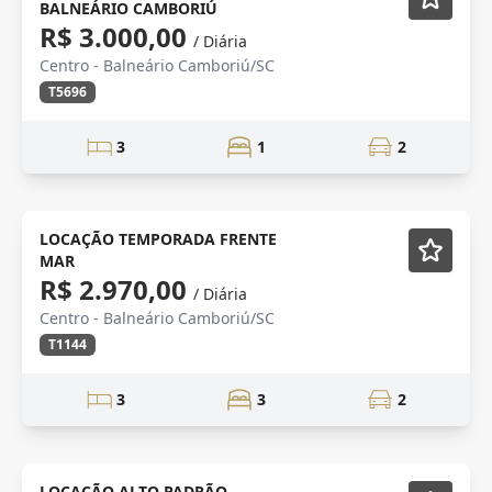
BALNEÁRIO CAMBORIÚ
R$ 3.000,00
/ Diária
Centro - Balneário Camboriú/SC
T5696
3
1
2
Mobiliado
LOCAÇÃO TEMPORADA FRENTE
MAR
R$ 2.970,00
/ Diária
Centro - Balneário Camboriú/SC
T1144
3
3
2
barra sul
Mobiliado
LOCAÇÃO ALTO PADRÃO