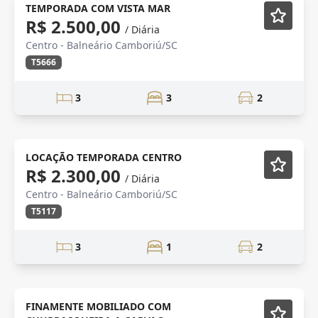
ALTO PADRÃO
Mobiliado
TEMPORADA COM VISTA MAR
R$ 2.500,00
/ Diária
Centro - Balneário Camboriú/SC
T5666
3
3
2
Mobiliado
LOCAÇÃO TEMPORADA CENTRO
R$ 2.300,00
/ Diária
Centro - Balneário Camboriú/SC
T5117
3
1
2
Mobiliado
FINAMENTE MOBILIADO COM