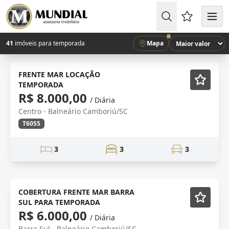
Favoritos (
41
imóveis para temporada
Mapa
ALTO PADRÃO
Mobiliado
FRENTE MAR LOCAÇÃO
TEMPORADA
R$ 8.000,00
/ Diária
Centro - Balneário Camboriú/SC
T6055
3
3
3
temporada
Mobiliado
COBERTURA FRENTE MAR BARRA
SUL PARA TEMPORADA
R$ 6.000,00
/ Diária
Barra Sul - Balneário Camboriú/SC