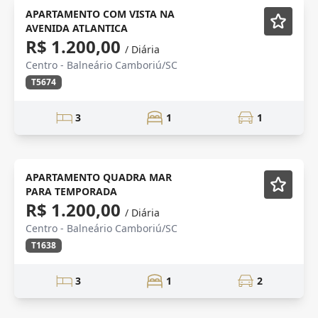
FRENTE MAR
Mobiliado
APARTAMENTO COM VISTA NA
AVENIDA ATLANTICA
R$ 1.200,00
/ Diária
Centro - Balneário Camboriú/SC
T5674
3
1
1
Mobiliado
APARTAMENTO QUADRA MAR
PARA TEMPORADA
R$ 1.200,00
/ Diária
Centro - Balneário Camboriú/SC
T1638
3
1
2