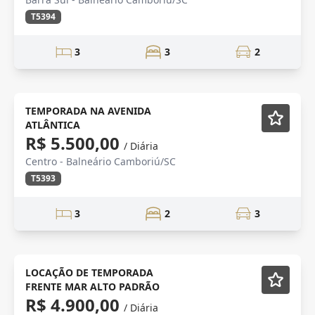
T5394
3
3
2
TEMPORADA NA AVENIDA
ATLÂNTICA
R$ 5.500,00
/ Diária
Centro - Balneário Camboriú/SC
T5393
3
2
3
TEMPORADA
Semi-Novo
LOCAÇÃO DE TEMPORADA
FRENTE MAR ALTO PADRÃO
R$ 4.900,00
/ Diária