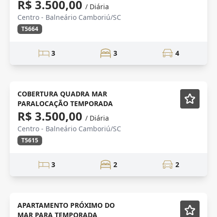
R$ 3.500,00
/ Diária
Centro - Balneário Camboriú/SC
T5664
3
3
4
LINDA VISTA
Mobiliado
COBERTURA QUADRA MAR
PARALOCAÇÃO TEMPORADA
R$ 3.500,00
/ Diária
Centro - Balneário Camboriú/SC
T5615
3
2
2
LOCAÇÃO
Mobiliado
APARTAMENTO PRÓXIMO DO
MAR PARA TEMPORADA