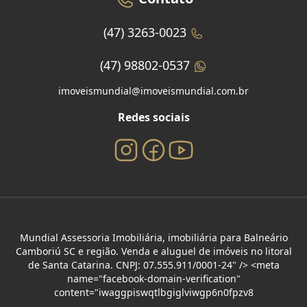
(47) 3263-0023
(47) 98802-0537
imoveismundial@imoveismundial.com.br
Redes sociais
Mundial Assessoria Imobiliária, imobiliária para Balneário
Camboriú SC e região. Venda e aluguel de imóveis no litoral
de Santa Catarina. CNPJ: 07.555.911/0001-24" /> <meta
name="facebook-domain-verification"
content="iwaggpiswqtlbgiglviwgp6n0fpzv8