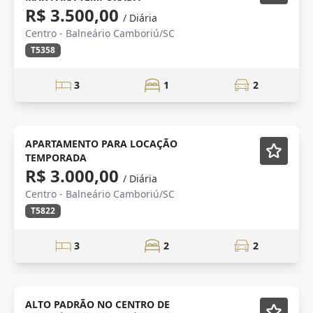
R$ 3.500,00
/ Diária
Centro - Balneário Camboriú/SC
T5358
3
1
2
TEMPORADA
Mobiliado
APARTAMENTO PARA LOCAÇÃO
TEMPORADA
R$ 3.000,00
/ Diária
Centro - Balneário Camboriú/SC
T5822
3
2
2
TEMPORADA
Mobiliado
ALTO PADRÃO NO CENTRO DE