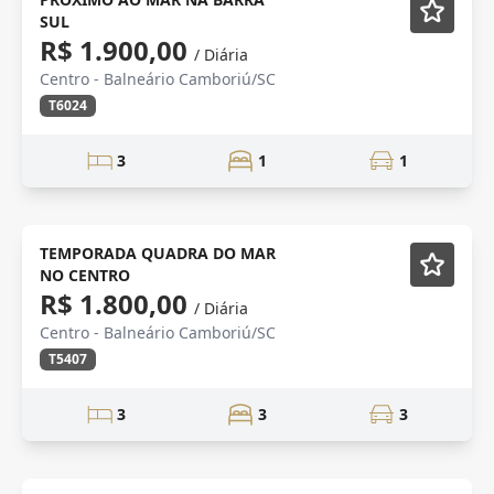
SUL
R$ 1.900,00
/ Diária
Centro - Balneário Camboriú/SC
T6024
3
1
1
TEMPORADA
Mobiliado
TEMPORADA QUADRA DO MAR
NO CENTRO
R$ 1.800,00
/ Diária
Centro - Balneário Camboriú/SC
T5407
3
3
3