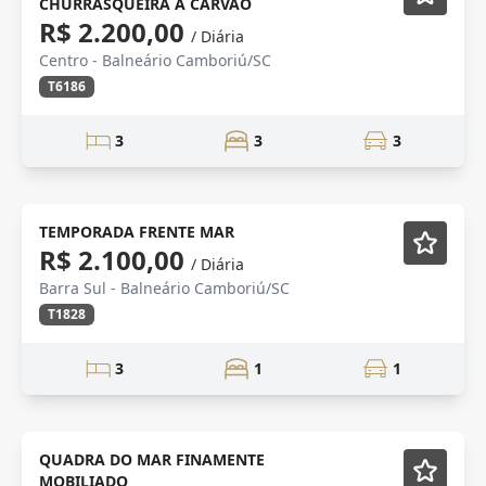
CHURRASQUEIRA A CARVAO
R$ 2.200,00
/ Diária
Centro - Balneário Camboriú/SC
T6186
3
3
3
TEMPORADA
Mobiliado
TEMPORADA FRENTE MAR
R$ 2.100,00
/ Diária
Barra Sul - Balneário Camboriú/SC
T1828
3
1
1
quadra mar
QUADRA DO MAR FINAMENTE
MOBILIADO