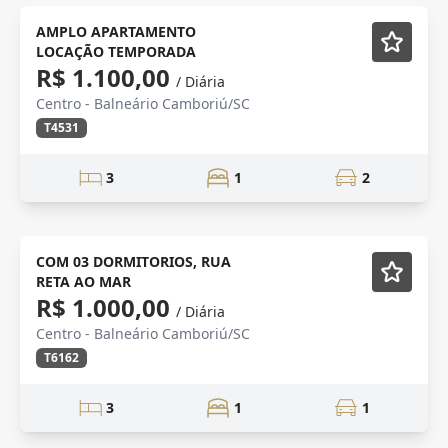
Mobiliado
AMPLO APARTAMENTO
LOCAÇÃO TEMPORADA
R$ 1.100,00
/ Diária
Centro - Balneário Camboriú/SC
T4531
3
1
2
temporada
Mobiliado
COM 03 DORMITORIOS, RUA
RETA AO MAR
R$ 1.000,00
/ Diária
Centro - Balneário Camboriú/SC
T6162
3
1
1