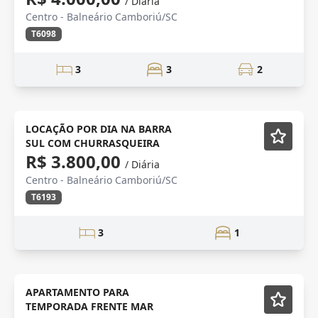
/ Diária
Centro - Balneário Camboriú/SC
T6098
3
3
2
QUADRA DO MAR
Mobiliado
LOCAÇÃO POR DIA NA BARRA
SUL COM CHURRASQUEIRA
R$ 3.800,00
/ Diária
Centro - Balneário Camboriú/SC
T6193
3
1
ALTO PADRÃO
Mobiliado
APARTAMENTO PARA
TEMPORADA FRENTE MAR