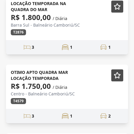
Mobiliado
LOCAÇÃO TEMPORADA NA
QUADRA DO MAR
R$ 1.800,00
/ Diária
Barra Sul - Balneário Camboriú/SC
T2876
3
1
1
BARRA SUL
Semi-Novo
OTIMO APTO QUADRA MAR
LOCAÇÃO TEMPORADA
R$ 1.750,00
/ Diária
Centro - Balneário Camboriú/SC
T4579
3
1
2