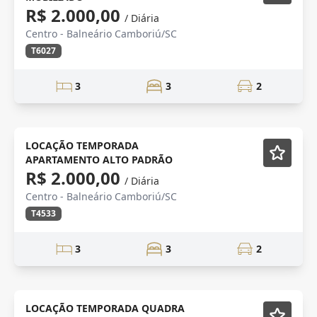
R$ 2.000,00
/ Diária
Centro - Balneário Camboriú/SC
T6027
3
3
2
TEMPORADA
Mobiliado
LOCAÇÃO TEMPORADA
APARTAMENTO ALTO PADRÃO
R$ 2.000,00
/ Diária
Centro - Balneário Camboriú/SC
T4533
3
3
2
TEMPORADA
Mobiliado
LOCAÇÃO TEMPORADA QUADRA