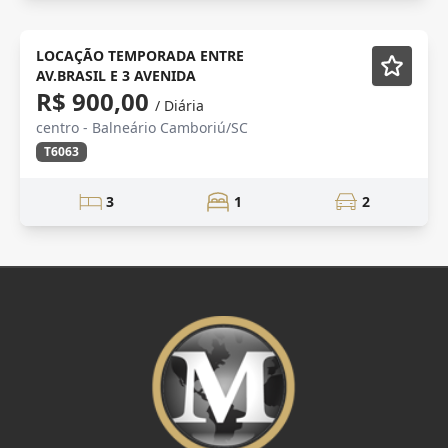
Churrasqueira
Mobiliado
LOCAÇÃO TEMPORADA ENTRE
AV.BRASIL E 3 AVENIDA
R$ 900,00
/ Diária
centro - Balneário Camboriú/SC
T6063
3
1
2