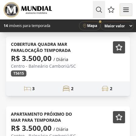
Favoritos (
14
imóveis para temporada
Mapa
LINDA VISTA
Mobiliado
COBERTURA QUADRA MAR
PARALOCAÇÃO TEMPORADA
R$ 3.500,00
/ Diária
Centro - Balneário Camboriú/SC
T5615
3
2
2
LOCAÇÃO
Mobiliado
APARTAMENTO PRÓXIMO DO
MAR PARA TEMPORADA
R$ 3.500,00
/ Diária
Centro - Balneário Camboriú/SC