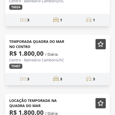
Centro - Balneário Camboriú/SC
T6024
3
1
1
TEMPORADA
Mobiliado
TEMPORADA QUADRA DO MAR
NO CENTRO
R$ 1.800,00
/ Diária
Centro - Balneário Camboriú/SC
T5407
3
3
3
Mobiliado
LOCAÇÃO TEMPORADA NA
QUADRA DO MAR
R$ 1.800,00
/ Diária