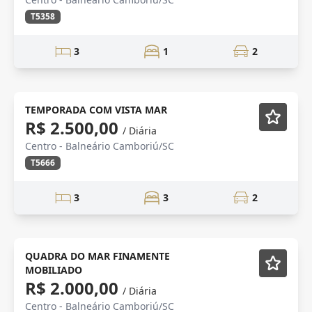
T5358
3
1
2
ALTO PADRÃO
Mobiliado
TEMPORADA COM VISTA MAR
R$ 2.500,00
/ Diária
Centro - Balneário Camboriú/SC
T5666
3
3
2
quadra mar
QUADRA DO MAR FINAMENTE
MOBILIADO
R$ 2.000,00
/ Diária
Centro - Balneário Camboriú/SC