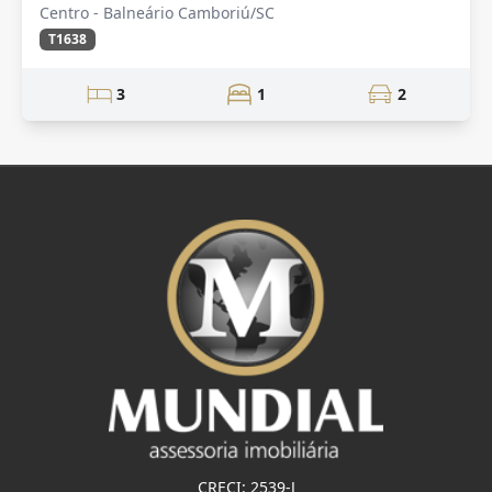
Centro - Balneário Camboriú/SC
T1638
3
1
2
CRECI: 2539-J