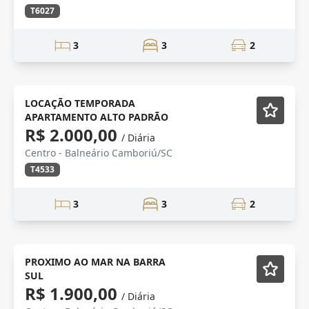
T6027
3
3
2
TEMPORADA
Mobiliado
LOCAÇÃO TEMPORADA
APARTAMENTO ALTO PADRÃO
R$ 2.000,00
/ Diária
Centro - Balneário Camboriú/SC
T4533
3
3
2
Mobiliado
PROXIMO AO MAR NA BARRA
SUL
R$ 1.900,00
/ Diária