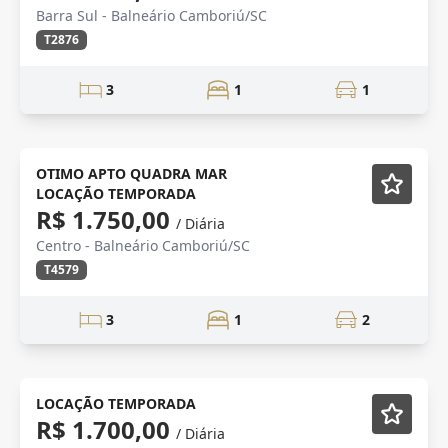
Barra Sul - Balneário Camboriú/SC
T2876
3
1
1
BARRA SUL
Semi-Novo
OTIMO APTO QUADRA MAR
LOCAÇÃO TEMPORADA
R$ 1.750,00
/ Diária
Centro - Balneário Camboriú/SC
T4579
3
1
2
Mobiliado
LOCAÇÃO TEMPORADA
R$ 1.700,00
/ Diária