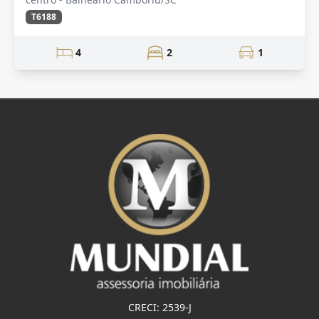
T6188
4
2
1
CRECI: 2539-J