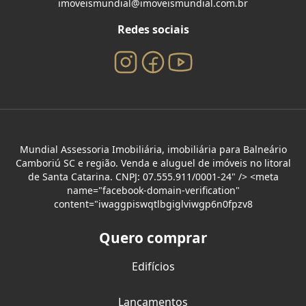
imoveismundial@imoveismundial.com.br
Redes sociais
Mundial Assessoria Imobiliária, imobiliária para Balneário
Camboriú SC e região. Venda e aluguel de imóveis no litoral
de Santa Catarina. CNPJ: 07.555.911/0001-24" /> <meta
name="facebook-domain-verification"
content="iwaggpiswqtlbgiglviwgp6n0fpzv8
Quero comprar
Edifícios
Lançamentos