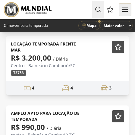
Favoritos (
2
imóveis para temporada
Mapa
Mobiliado
LOCAÇÃO TEMPORADA FRENTE
MAR
R$ 3.200,00
/ Diária
Centro - Balneário Camboriú/SC
T3753
4
4
3
centro
Mobiliado
AMPLO APTO PARA LOCAÇÃO DE
TEMPORADA
R$ 990,00
/ Diária
centro - Balneário Camboriú/SC