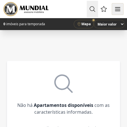
Favoritos (
0
imóveis para temporada
Mapa
Não há
Apartamentos disponíveis
com as
características informadas.