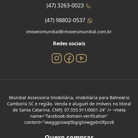
(47) 3263-0023
(47) 98802-0537
imoveismundial@imoveismundial.com.br
Redes sociais
Mundial Assessoria Imobiliária, imobiliária para Balneário
Camboriú SC e região. Venda e aluguel de imóveis no litoral
de Santa Catarina. CNPJ: 07.555.911/0001-24" /> <meta
name="facebook-domain-verification"
content="iwaggpiswqtlbgiglviwgp6n0fpzv8
Quero comprar