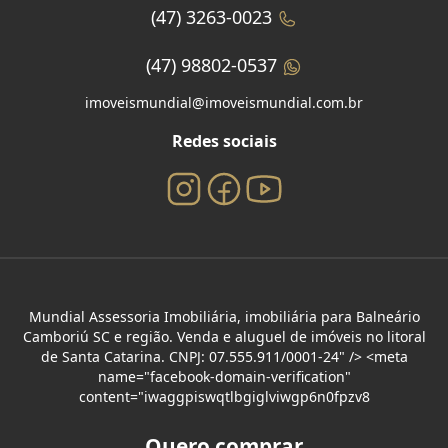
(47) 3263-0023
(47) 98802-0537
imoveismundial@imoveismundial.com.br
Redes sociais
Mundial Assessoria Imobiliária, imobiliária para Balneário
Camboriú SC e região. Venda e aluguel de imóveis no litoral
de Santa Catarina. CNPJ: 07.555.911/0001-24" /> <meta
name="facebook-domain-verification"
content="iwaggpiswqtlbgiglviwgp6n0fpzv8
Quero comprar