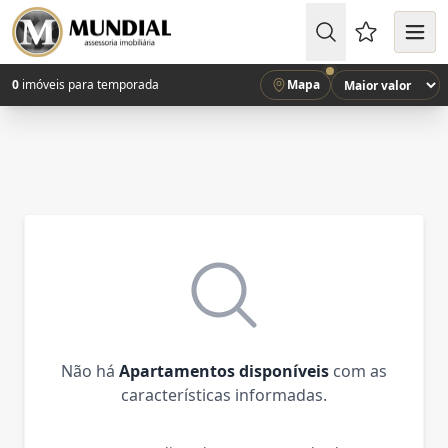
Favoritos (
0
imóveis para temporada
Mapa
Não há
Apartamentos disponíveis
com as
características informadas.