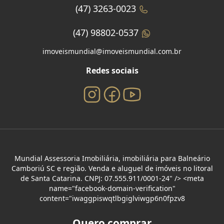
(47) 3263-0023
(47) 98802-0537
imoveismundial@imoveismundial.com.br
Redes sociais
Mundial Assessoria Imobiliária, imobiliária para Balneário
Camboriú SC e região. Venda e aluguel de imóveis no litoral
de Santa Catarina. CNPJ: 07.555.911/0001-24" /> <meta
name="facebook-domain-verification"
content="iwaggpiswqtlbgiglviwgp6n0fpzv8
Quero comprar