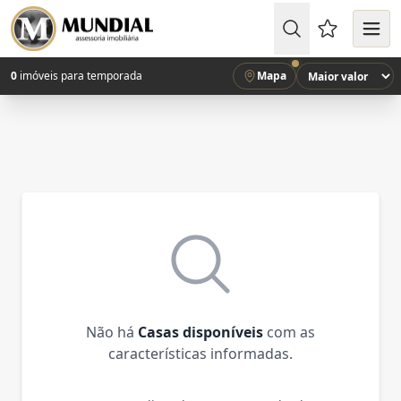
Favoritos (
0
imóveis para temporada
Mapa
Não há
Casas disponíveis
com as
características informadas.