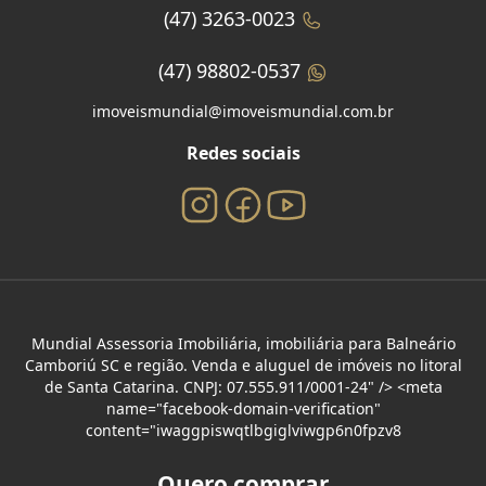
(47) 3263-0023
(47) 98802-0537
imoveismundial@imoveismundial.com.br
Redes sociais
Mundial Assessoria Imobiliária, imobiliária para Balneário
Camboriú SC e região. Venda e aluguel de imóveis no litoral
de Santa Catarina. CNPJ: 07.555.911/0001-24" /> <meta
name="facebook-domain-verification"
content="iwaggpiswqtlbgiglviwgp6n0fpzv8
Quero comprar