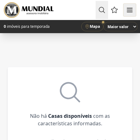
Favoritos (
0
imóveis para temporada
Mapa
Não há
Casas disponíveis
com as
características informadas.