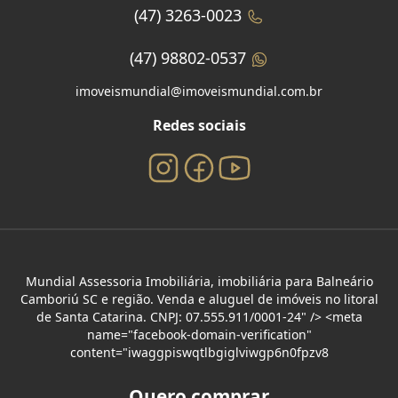
(47) 3263-0023
(47) 98802-0537
imoveismundial@imoveismundial.com.br
Redes sociais
Mundial Assessoria Imobiliária, imobiliária para Balneário
Camboriú SC e região. Venda e aluguel de imóveis no litoral
de Santa Catarina. CNPJ: 07.555.911/0001-24" /> <meta
name="facebook-domain-verification"
content="iwaggpiswqtlbgiglviwgp6n0fpzv8
Quero comprar