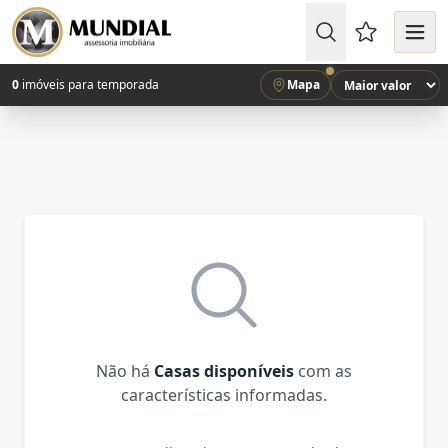
Favoritos (
0
imóveis para temporada
Mapa
Não há
Casas disponíveis
com as
características informadas.