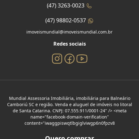
(47) 3263-0023
(47) 98802-0537
imoveismundial@imoveismundial.com.br
Redes sociais
Mundial Assessoria Imobiliária, imobiliária para Balneário
Camboriú SC e região. Venda e aluguel de imóveis no litoral
de Santa Catarina. CNPJ: 07.555.911/0001-24" /> <meta
name="facebook-domain-verification"
content="iwaggpiswqtlbgiglviwgp6n0fpzv8
Quero comprar