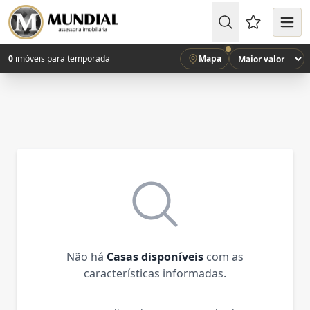
Favoritos (
0
imóveis para temporada
Mapa
Não há
Casas disponíveis
com as
características informadas.