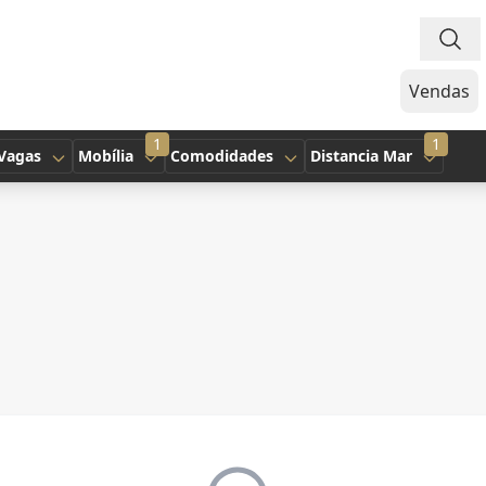
Vendas
1
1
Vagas
Mobília
Comodidades
Distancia Mar