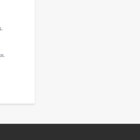
s.
os.
.