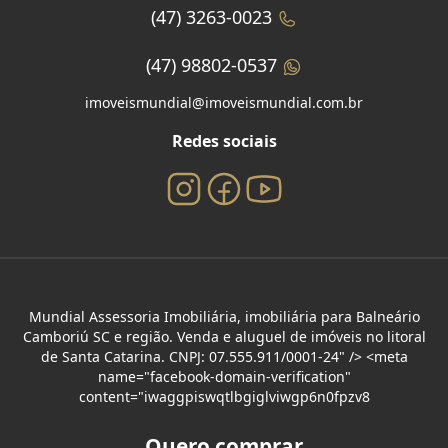
(47) 3263-0023
(47) 98802-0537
imoveismundial@imoveismundial.com.br
Redes sociais
Mundial Assessoria Imobiliária, imobiliária para Balneário
Camboriú SC e região. Venda e aluguel de imóveis no litoral
de Santa Catarina. CNPJ: 07.555.911/0001-24" /> <meta
name="facebook-domain-verification"
content="iwaggpiswqtlbgiglviwgp6n0fpzv8
Quero comprar