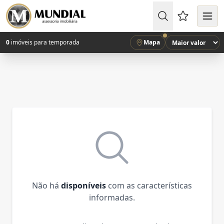
Favoritos (
0
imóveis para temporada
Mapa
Não há
disponíveis
com as características
informadas.