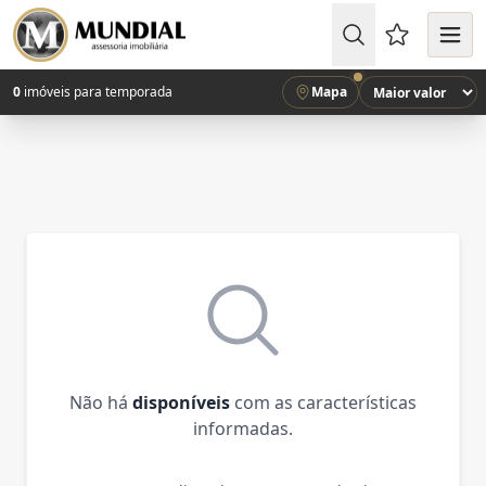
Favoritos (
0
imóveis para temporada
Mapa
Não há
disponíveis
com as características
informadas.