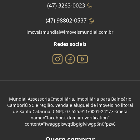
(47) 3263-0023
(47) 98802-0537
imoveismundial@imoveismundial.com.br
Redes sociais
Mundial Assessoria Imobiliária, imobiliária para Balneário
Camboriú SC e região. Venda e aluguel de imóveis no litoral
de Santa Catarina. CNPJ: 07.555.911/0001-24" /> <meta
name="facebook-domain-verification"
content="iwaggpiswqtlbgiglviwgp6n0fpzv8
Quero comprar