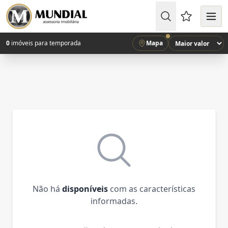
Favoritos (
0
imóveis para temporada
Mapa
Não há
disponíveis
com as características
informadas.