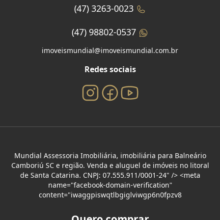
(47) 3263-0023
(47) 98802-0537
imoveismundial@imoveismundial.com.br
Redes sociais
Mundial Assessoria Imobiliária, imobiliária para Balneário
Camboriú SC e região. Venda e aluguel de imóveis no litoral
de Santa Catarina. CNPJ: 07.555.911/0001-24" /> <meta
name="facebook-domain-verification"
content="iwaggpiswqtlbgiglviwgp6n0fpzv8
Quero comprar