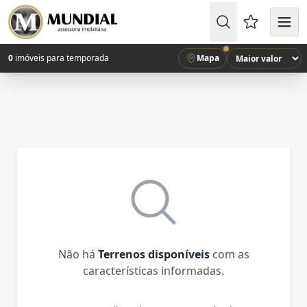
Favoritos (
0
imóveis para temporada
Mapa
Não há
Terrenos disponíveis
com as
características informadas.