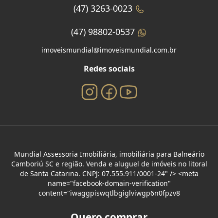
(47) 3263-0023
(47) 98802-0537
imoveismundial@imoveismundial.com.br
Redes sociais
Mundial Assessoria Imobiliária, imobiliária para Balneário
Camboriú SC e região. Venda e aluguel de imóveis no litoral
de Santa Catarina. CNPJ: 07.555.911/0001-24" /> <meta
name="facebook-domain-verification"
content="iwaggpiswqtlbgiglviwgp6n0fpzv8
Quero comprar