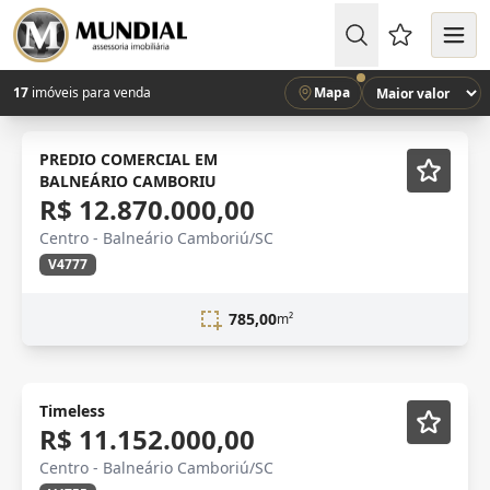
Favoritos (
17
imóveis para venda
Mapa
PREDIO COMERCIAL EM
BALNEÁRIO CAMBORIU
R$ 12.870.000,00
Centro - Balneário Camboriú/SC
V4777
785,00
m²
Lançamento
Vídeo
Timeless
R$ 11.152.000,00
Centro - Balneário Camboriú/SC