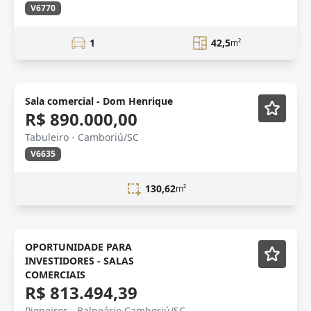
V6770
1
42,5
m²
Lançamento
Sala comercial - Dom Henrique
R$ 890.000,00
Tabuleiro - Camboriú/SC
V6635
130,62
m²
OPORTUNIDADE PARA
INVESTIDORES - SALAS
COMERCIAIS
R$ 813.494,39
Pioneiros - Balneário Camboriú/SC