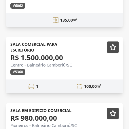
V6062
135,00
m²
VENDA
Mobiliado
SALA COMERCIAL PARA
ESCRITÓRIO
R$ 1.500.000,00
Centro - Balneário Camboriú/SC
V5368
1
100,00
m²
VENDA
SALA EM EDIFICIO COMERCIAL
R$ 980.000,00
Pioneiros - Balneário Camboriú/SC