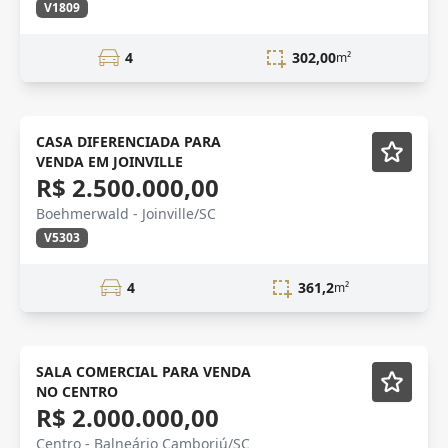
V1809
4
302,00
m²
VENDA
CASA DIFERENCIADA PARA
VENDA EM JOINVILLE
R$ 2.500.000,00
Boehmerwald - Joinville/SC
V5303
4
361,2
m²
Semi-Novo
SALA COMERCIAL PARA VENDA
NO CENTRO
R$ 2.000.000,00
Centro - Balneário Camboriú/SC