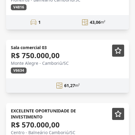
V4816
1
43,06
m²
Sala comercial 03
R$ 750.000,00
Monte Alegre - Camboriú/SC
V6634
61,27
m²
ALTO PADRÃO
Mobiliado
EXCELENTE OPORTUNIDADE DE
INVESTIMENTO
R$ 570.000,00
Centro - Balneário Camboriú/SC