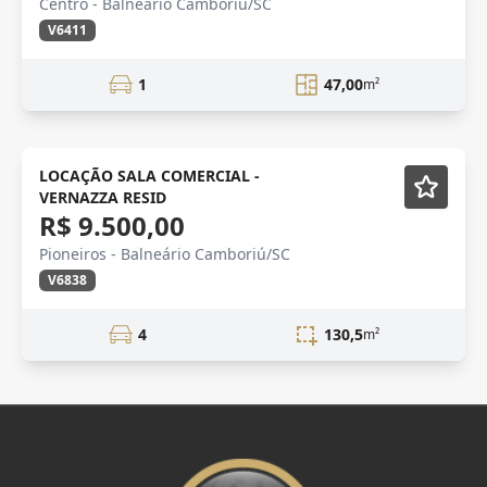
Centro - Balneário Camboriú/SC
V6411
1
47,00
m²
Novidade
LOCAÇÃO SALA COMERCIAL -
VERNAZZA RESID
R$ 9.500,00
Pioneiros - Balneário Camboriú/SC
V6838
4
130,5
m²