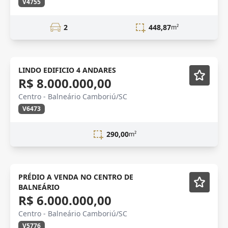
V4755
2
448,87
m²
VENDA
LINDO EDIFICIO 4 ANDARES
R$ 8.000.000,00
Centro - Balneário Camboriú/SC
V6473
290,00
m²
VENDA
Semi-mobiliado
PRÉDIO A VENDA NO CENTRO DE
BALNEÁRIO
R$ 6.000.000,00
Centro - Balneário Camboriú/SC
V5776