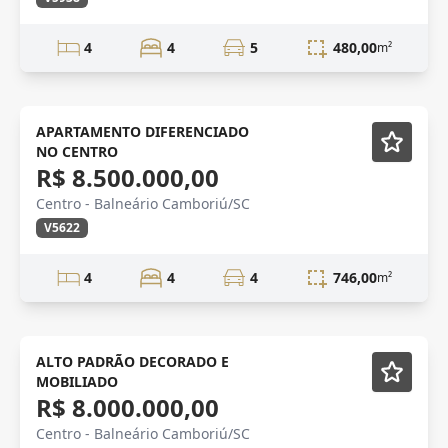
4
4
5
480,00
m²
VENDA
Mobiliado
APARTAMENTO DIFERENCIADO
NO CENTRO
R$ 8.500.000,00
Centro - Balneário Camboriú/SC
V5622
4
4
4
746,00
m²
Mobiliado
ALTO PADRÃO DECORADO E
MOBILIADO
R$ 8.000.000,00
Centro - Balneário Camboriú/SC