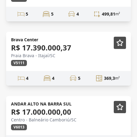
5
5
4
499,81
m²
Lançamento
Vídeo
Brava Center
R$ 17.390.000,37
Praia Brava - Itajaí/SC
V5111
4
4
5
369,3
m²
ANDAR ALTO NA BARRA SUL
R$ 17.000.000,00
Centro - Balneário Camboriú/SC
V6013