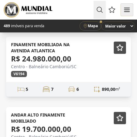
Favoritos (
489
imóveis para venda
Mapa
VISTA MAR
Mobiliado
FINAMENTE MOBILIADA NA
AVENIDA ATLANTICA
R$ 24.980.000,00
Centro - Balneário Camboriú/SC
V6194
5
7
6
890,00
m²
NOVIDADE
Mobiliado
ANDAR ALTO FINAMENTE
MOBILIADO
R$ 19.700.000,00
Centro - Balneário Camboriú/SC