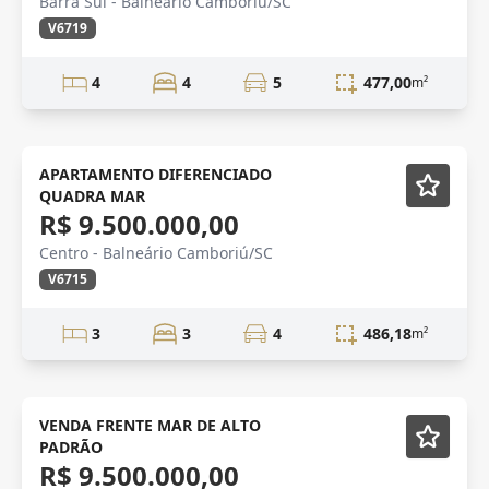
Barra Sul - Balneário Camboriú/SC
V6719
4
4
5
477,00
m²
APARTAMENTO DIFERENCIADO
QUADRA MAR
R$ 9.500.000,00
Centro - Balneário Camboriú/SC
V6715
3
3
4
486,18
m²
NOVIDADE
Mobiliado
VENDA FRENTE MAR DE ALTO
PADRÃO
R$ 9.500.000,00