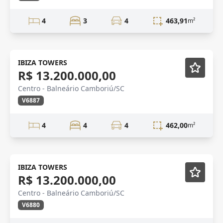
4
3
4
463,91
m²
Novidade
IBIZA TOWERS
R$ 13.200.000,00
Centro - Balneário Camboriú/SC
V6887
4
4
4
462,00
m²
Novidade
IBIZA TOWERS
R$ 13.200.000,00
Centro - Balneário Camboriú/SC
V6880