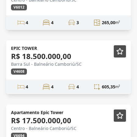
V6012
4
4
3
265,00
m²
FRENTE MAR
Mobiliado
EPIC TOWER
R$ 18.500.000,00
Barra Sul - Balneário Camboriú/SC
V4608
4
4
4
605,35
m²
Apartamento Epic Tower
R$ 17.500.000,00
Centro - Balneário Camboriú/SC
V6694