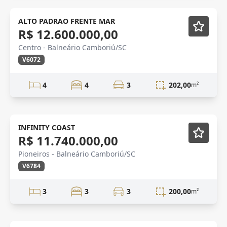
CONSTRUÇÃO
Em Construção
ALTO PADRAO FRENTE MAR
R$ 12.600.000,00
Centro - Balneário Camboriú/SC
V6072
4
4
3
202,00
m²
Novidade
Lançamento
INFINITY COAST
R$ 11.740.000,00
Pioneiros - Balneário Camboriú/SC
V6784
3
3
3
200,00
m²