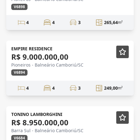
V6898
4
4
3
265,64
m²
Novidade
EMPIRE RESIDENCE
R$ 9.000.000,00
Pioneiros - Balneário Camboriú/SC
V6894
4
4
3
249,00
m²
TONINO LAMBORGHINI
R$ 8.950.000,00
Barra Sul - Balneário Camboriú/SC
V6684