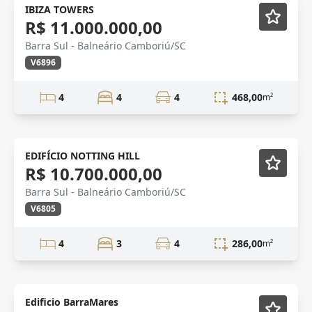
Novidade
IBIZA TOWERS
R$ 11.000.000,00
Barra Sul - Balneário Camboriú/SC
V6896
4
4
4
468,00
m²
Novidade
EDIFÍCIO NOTTING HILL
R$ 10.700.000,00
Barra Sul - Balneário Camboriú/SC
V6805
4
3
4
286,00
m²
Edificio BarraMares