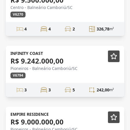
Centro - Balneário Camboriú/SC
V6270
4
4
2
326,78
m²
Novidade
Lançamento
INFINITY COAST
R$ 9.242.000,00
Pioneiros - Balneário Camboriú/SC
V6794
3
3
5
242,00
m²
Novidade
EMPIRE RESIDENCE
R$ 9.000.000,00
Pioneiros - Balneário Camboriú/SC