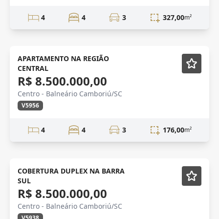
4
4
3
327,00
m²
VISTA MAR
Mobiliado
APARTAMENTO NA REGIÃO
CENTRAL
R$ 8.500.000,00
Centro - Balneário Camboriú/SC
V5956
4
4
3
176,00
m²
Mobiliado
COBERTURA DUPLEX NA BARRA
SUL
R$ 8.500.000,00
Centro - Balneário Camboriú/SC
V5938