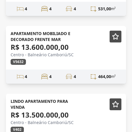
4
4
4
531,00
m²
VENDA
APARTAMENTO MOBILIADO E
DECORADO FRENTE MAR
R$ 13.600.000,00
Centro - Balneário Camboriú/SC
V5632
4
4
4
464,00
m²
VENDA
LINDO APARTAMENTO PARA
VENDA
R$ 13.500.000,00
Centro - Balneário Camboriú/SC
V402