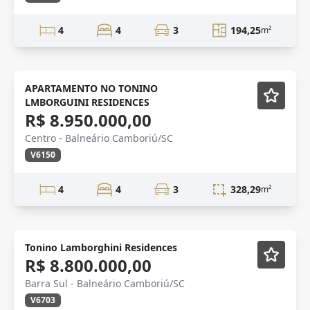
4
4
3
194,25
m²
ALTO PADRÃO
Lançamento
APARTAMENTO NO TONINO
LMBORGUINI RESIDENCES
R$ 8.950.000,00
Centro - Balneário Camboriú/SC
V6150
4
4
3
328,29
m²
Tonino Lamborghini Residences
R$ 8.800.000,00
Barra Sul - Balneário Camboriú/SC
V6703