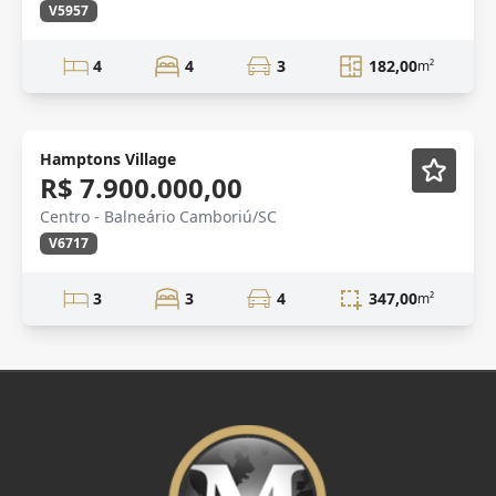
V5957
4
4
3
182,00
m²
Hamptons Village
R$ 7.900.000,00
Centro - Balneário Camboriú/SC
V6717
3
3
4
347,00
m²