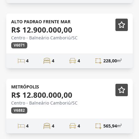
CONSTRUÇÃO
Em Construção
ALTO PADRAO FRENTE MAR
R$ 12.900.000,00
Centro - Balneário Camboriú/SC
V6071
4
4
4
228,00
m²
Novidade
METRÓPOLIS
R$ 12.800.000,00
Centro - Balneário Camboriú/SC
V6882
4
4
4
565,94
m²