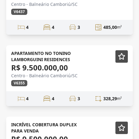
Centro - Balneário Camboriú/SC
V6437
4
4
3
485,00
m²
ALTO PADRÃO
Lançamento
APARTAMENTO NO TONINO
LAMBORGUINI RESIDENCES
R$ 9.500.000,00
Centro - Balneário Camboriú/SC
V6355
4
4
3
328,29
m²
DUPLEX
Mobiliado
INCRÍVEL COBERTURA DUPLEX
PARA VENDA
R$ 9.500.000,00