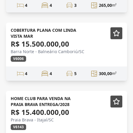
4
4
3
265,00
m²
COBERTURA PLANA COM LINDA
VISTA MAR
R$ 15.500.000,00
Barra Norte - Balneário Camboriú/SC
V6006
4
4
5
300,00
m²
PRAIA BRAVA
HOME CLUB PARA VENDA NA
PRAIA BRAVA ENTREGA/2028
R$ 15.400.000,00
Praia Brava - Itajaí/SC
V6143