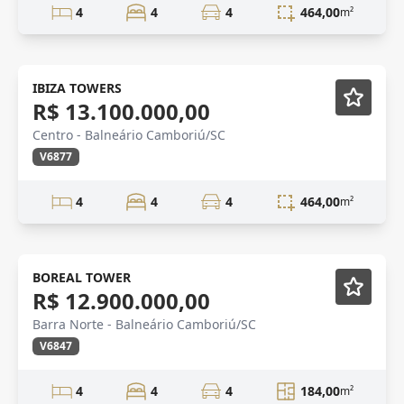
4
4
4
464,00
m²
Novidade
IBIZA TOWERS
R$ 13.100.000,00
Centro - Balneário Camboriú/SC
V6877
4
4
4
464,00
m²
Novidade
BOREAL TOWER
R$ 12.900.000,00
Barra Norte - Balneário Camboriú/SC
V6847
4
4
4
184,00
m²