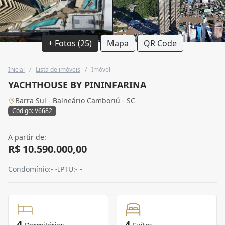
+ Fotos (25)
Mapa
QR Code
Inicial
/
Lista de imóveis
/
Imóvel
YACHTHOUSE BY PININFARINA
Barra Sul - Balneário Camboriú - SC
Código: V6682
A partir de:
R$ 10.590.000,00
Condomínio:
- -
IPTU:
- -
4
4