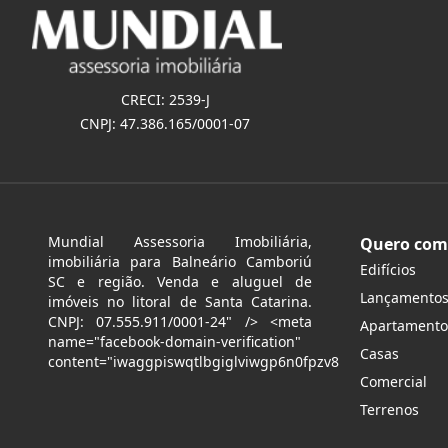
CRECI: 2539-J
CNPJ: 47.386.165/0001-07
Mundial Assessoria Imobiliária,
Quero com
imobiliária para Balneário Camboriú
Edifícios
SC e região. Venda e aluguel de
Lançamento
imóveis no litoral de Santa Catarina.
CNPJ: 07.555.911/0001-24" /> <meta
Apartamento
name="facebook-domain-verification"
Casas
content="iwaggpiswqtlbgiglviwgp6n0fpzv8
Comercial
Terrenos