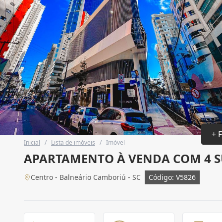
+ 
Inicial
/
Lista de imóveis
/
Imóvel
APARTAMENTO À VENDA COM 4 SU
Centro - Balneário Camboriú - SC
Código: V5826