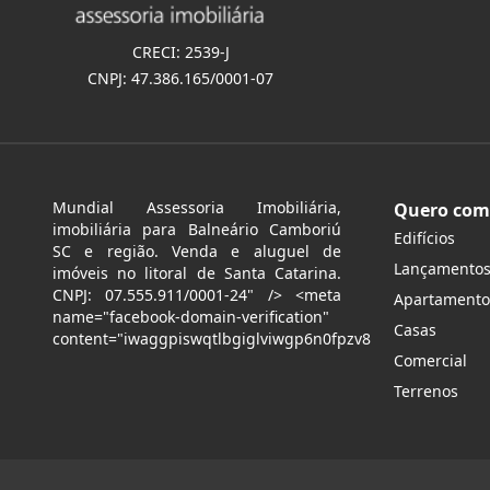
CRECI: 2539-J
CNPJ: 47.386.165/0001-07
Mundial Assessoria Imobiliária,
Quero com
imobiliária para Balneário Camboriú
Edifícios
SC e região. Venda e aluguel de
Lançamento
imóveis no litoral de Santa Catarina.
CNPJ: 07.555.911/0001-24" /> <meta
Apartamento
name="facebook-domain-verification"
Casas
content="iwaggpiswqtlbgiglviwgp6n0fpzv8
Comercial
Terrenos