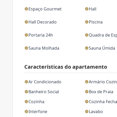
Espaço Gourmet
Hall
Hall Decorado
Piscina
Portaria 24h
Quadra de Es
Sauna Molhada
Sauna Úmida
Características do apartamento
Ar Condicionado
Armário Cozi
Banheiro Social
Box de Praia
Cozinha
Cozinha Fech
Interfone
Lavabo