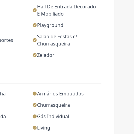
Hall De Entrada Decorado
E Mobiliado
Playground
Salão de Festas c/
portes
Churrasqueira
Zelador
nha
Armários Embutidos
Churrasqueira
ada
Gás Individual
Living