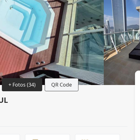
+ Fotos (34)
QR Code
UL