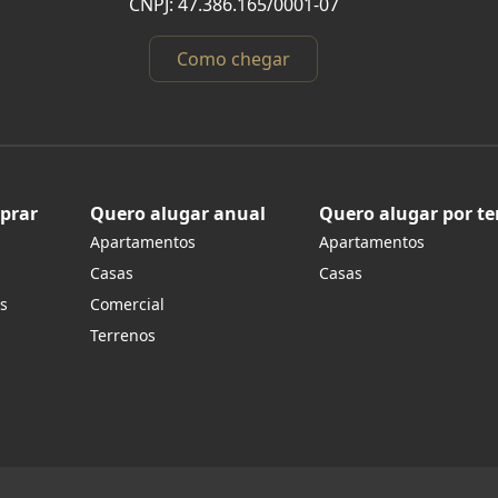
CNPJ: 47.386.165/0001-07
Como chegar
prar
Quero alugar anual
Quero alugar por t
Apartamentos
Apartamentos
s
Casas
Casas
s
Comercial
Terrenos