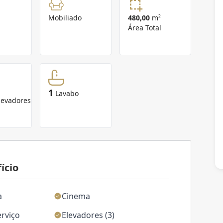
Mobiliado
480,00
m²
Área Total
1
Lavabo
levadores
ício
a
Cinema
erviço
Elevadores (3)