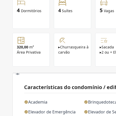
4
5
4
Dormitórios
Suítes
Vagas
320,00
m²
▸
Churrasqueira à
▸
Sacada
Área Privativa
carvão
▸
2 ou + E
Características do condomínio / edif
Academia
Brinquedotec
Elevador de Emergência
Elevador de S