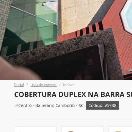
Inicial
/
Lista de imóveis
/
Imóvel
COBERTURA DUPLEX NA BARRA S
Centro - Balneário Camboriú - SC
Código: V5938