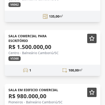
V6062
135,00
m²
VENDA
Mobiliado
SALA COMERCIAL PARA
ESCRITÓRIO
R$ 1.500.000,00
Centro - Balneário Camboriú/SC
V5368
1
100,00
m²
VENDA
SALA EM EDIFICIO COMERCIAL
R$ 980.000,00
Pioneiros - Balneário Camboriú/SC