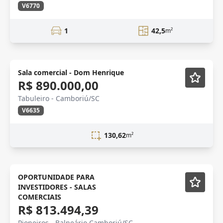
V6770
1
42,5
m²
Lançamento
Sala comercial - Dom Henrique
R$ 890.000,00
Tabuleiro - Camboriú/SC
V6635
130,62
m²
OPORTUNIDADE PARA
INVESTIDORES - SALAS
COMERCIAIS
R$ 813.494,39
Pioneiros - Balneário Camboriú/SC