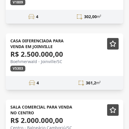
V1809
4
302,00
m²
VENDA
CASA DIFERENCIADA PARA
VENDA EM JOINVILLE
R$ 2.500.000,00
Boehmerwald - Joinville/SC
V5303
4
361,2
m²
Semi-Novo
SALA COMERCIAL PARA VENDA
NO CENTRO
R$ 2.000.000,00
Centro - Balneário Camboriú/SC