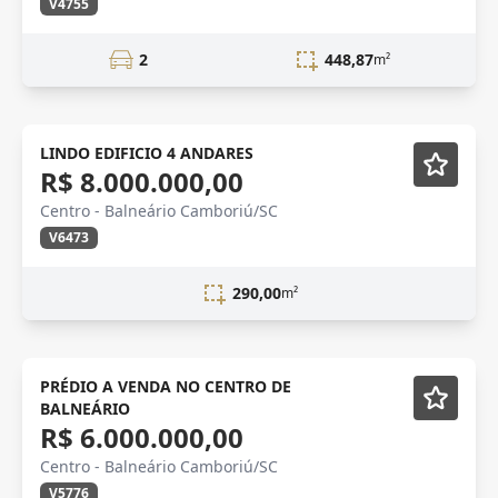
V4755
2
448,87
m²
VENDA
LINDO EDIFICIO 4 ANDARES
R$ 8.000.000,00
Centro - Balneário Camboriú/SC
V6473
290,00
m²
VENDA
Semi-mobiliado
PRÉDIO A VENDA NO CENTRO DE
BALNEÁRIO
R$ 6.000.000,00
Centro - Balneário Camboriú/SC
V5776