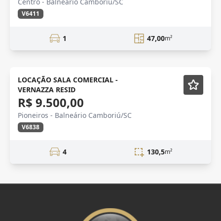
Centro - Balneário Camboriú/SC
V6411
1
47,00
m²
Novidade
LOCAÇÃO SALA COMERCIAL -
VERNAZZA RESID
R$ 9.500,00
Pioneiros - Balneário Camboriú/SC
V6838
4
130,5
m²