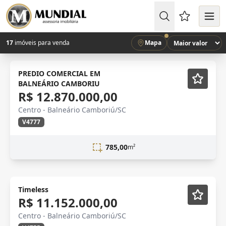
Favoritos (
17
imóveis para venda
Mapa
PREDIO COMERCIAL EM
BALNEÁRIO CAMBORIU
R$ 12.870.000,00
Centro - Balneário Camboriú/SC
V4777
785,00
m²
Lançamento
Vídeo
Timeless
R$ 11.152.000,00
Centro - Balneário Camboriú/SC