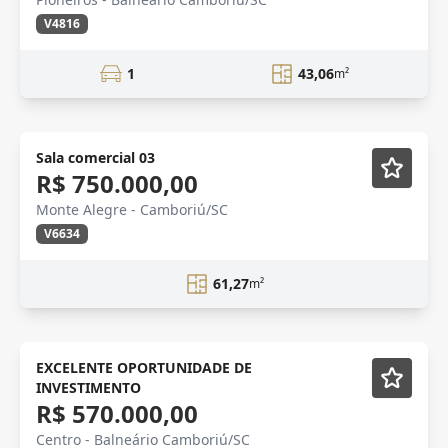
V4816
1
43,06
m²
Sala comercial 03
R$ 750.000,00
Monte Alegre - Camboriú/SC
V6634
61,27
m²
ALTO PADRÃO
Mobiliado
EXCELENTE OPORTUNIDADE DE
INVESTIMENTO
R$ 570.000,00
Centro - Balneário Camboriú/SC