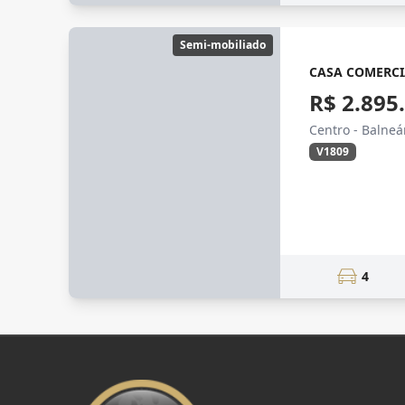
Semi-mobiliado
CASA COMERCI
R$ 2.895
Centro - Balne
V1809
4