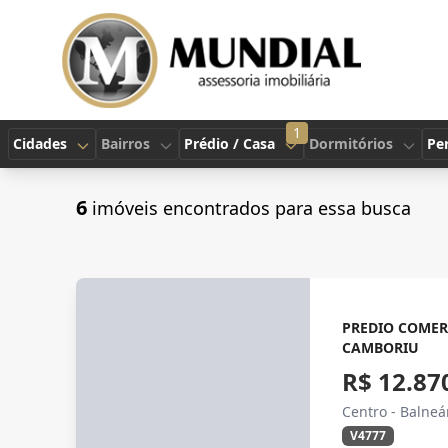
1
Cidades
Bairros
Prédio / Casa
Dormitórios
Per
6
imóveis encontrados para essa busca
PREDIO COMER
CAMBORIU
R$ 12.87
Centro - Balne
V4777