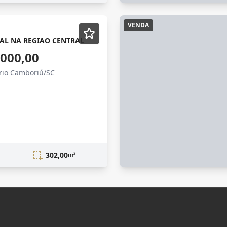
VENDA
AL NA REGIAO CENTRAL
.000,00
ário Camboriú/SC
302,00
m²