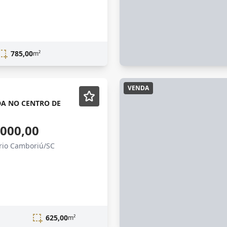
785,00
m²
VENDA
DA NO CENTRO DE
.000,00
ário Camboriú/SC
625,00
m²