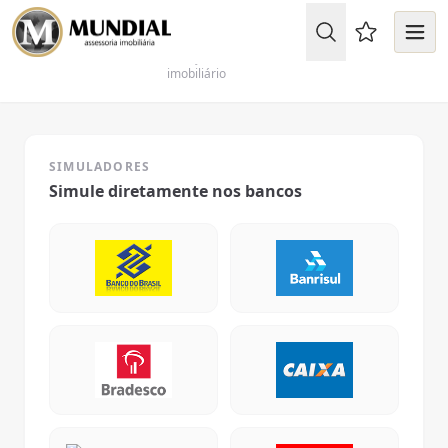
Financiamentos
Favoritos (
Simule e solicite informações sobre financiamento
imobiliário
SIMULADORES
Simule diretamente nos bancos