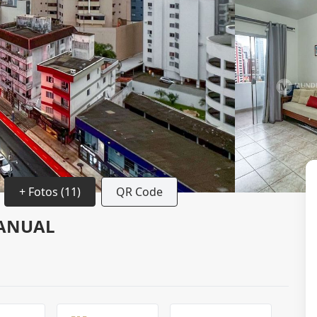
+ Fotos (11)
QR Code
 ANUAL