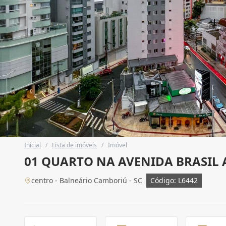
Inicial
/
Lista de imóveis
/
Imóvel
01 QUARTO NA AVENIDA BRASIL
centro - Balneário Camboriú - SC
Código: L6442