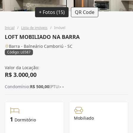
+ Fotos (15)
QR Code
Inicial
/
Lista de imóveis
/
Imóvel
LOFT MOBILIADO NA BARRA
Barra - Balneário Camboriú - SC
Código: L6587
Valor da Locação:
R$ 3.000,00
Condomínio:
R$ 500,00
IPTU:
- -
1
Mobiliado
Dormitório