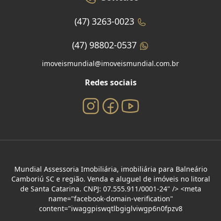
(47) 3263-0023
(47) 98802-0537
imoveismundial@imoveismundial.com.br
Redes sociais
Mundial Assessoria Imobiliária, imobiliária para Balneário
Camboriú SC e região. Venda e aluguel de imóveis no litoral
de Santa Catarina. CNPJ: 07.555.911/0001-24" /> <meta
name="facebook-domain-verification"
content="iwaggpiswqtlbgiglviwgp6n0fpzv8