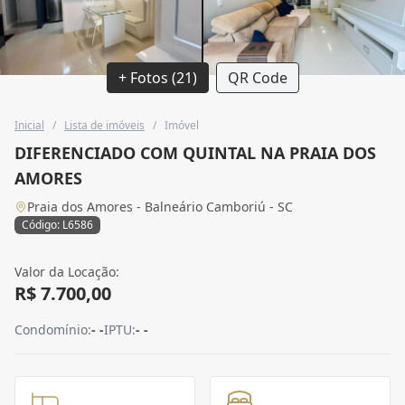
+ Fotos (21)
QR Code
Inicial
/
Lista de imóveis
/
Imóvel
DIFERENCIADO COM QUINTAL NA PRAIA DOS
AMORES
Praia dos Amores - Balneário Camboriú - SC
Código: L6586
Valor da Locação:
R$ 7.700,00
Condomínio:
- -
IPTU:
- -