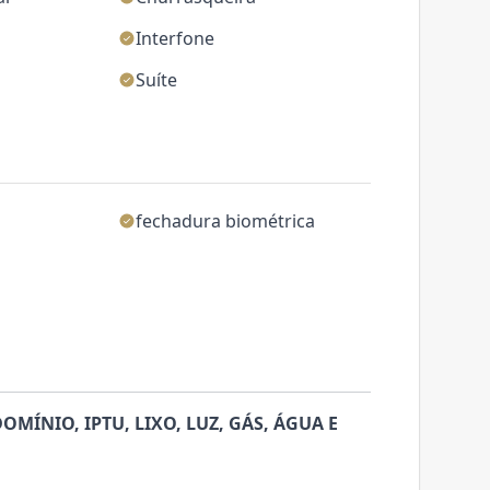
Interfone
Suíte
o
fechadura biométrica
MÍNIO, IPTU, LIXO, LUZ, GÁS, ÁGUA E