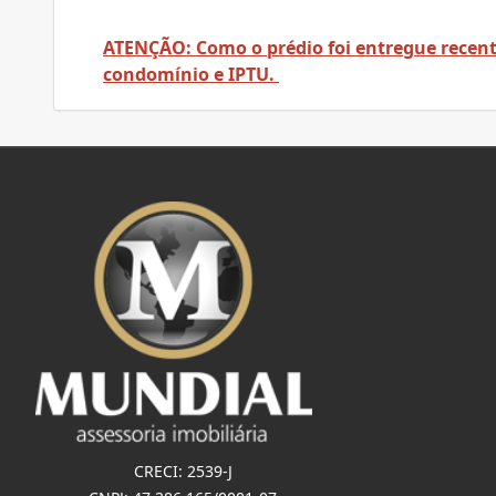
ATENÇÃO: Como o prédio foi entregue recen
condomínio e IPTU.
CRECI: 2539-J