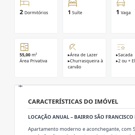
2
1
1
Dormitórios
Suíte
Vaga
55,00
m²
▸
Área de Lazer
▸
Sacada
Área Privativa
▸
Churrasqueira à
▸
2 ou + E
carvão
CARACTERÍSTICAS DO IMÓVEL
LOCAÇÃO ANUAL – BAIRRO SÃO FRANCISCO 
Apartamento moderno e aconchegante, com 54