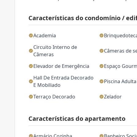
Características do condomínio / edif
Academia
Brinquedotec
Circuito Interno de
Câmeras de s
Câmeras
Elevador de Emergência
Espaço Gour
Hall De Entrada Decorado
Piscina Adulta
E Mobiliado
Terraço Decorado
Zelador
Características do apartamento
Armário Cozinha
Banheiro Soci