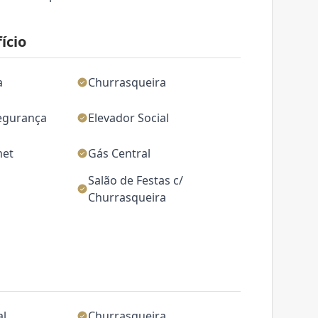
ício
a
Churrasqueira
egurança
Elevador Social
met
Gás Central
Salão de Festas c/
Churrasqueira
al
Churrasqueira