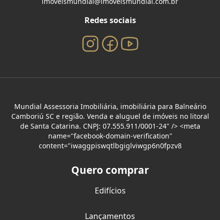
imoveismundial@imoveismundial.com.br
Redes sociais
Mundial Assessoria Imobiliária, imobiliária para Balneário
Camboriú SC e região. Venda e aluguel de imóveis no litoral
de Santa Catarina. CNPJ: 07.555.911/0001-24" /> <meta
name="facebook-domain-verification"
content="iwaggpiswqtlbgiglviwgp6n0fpzv8
Quero comprar
Edifícios
Lançamentos