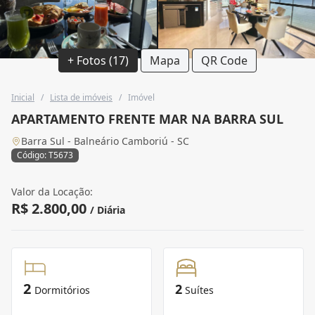
+ Fotos (17)
Mapa
QR Code
Inicial
/
Lista de imóveis
/
Imóvel
APARTAMENTO FRENTE MAR NA BARRA SUL
Barra Sul - Balneário Camboriú - SC
Código: T5673
Valor da Locação:
R$ 2.800,00
/ Diária
2
2
Dormitórios
Suítes