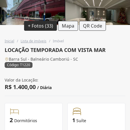
+ Fotos (33)
Mapa
QR Code
Inicial
/
Lista de imóveis
/
Imóvel
LOCAÇÃO TEMPORADA COM VISTA MAR
Barra Sul - Balneário Camboriú - SC
Código: T1220
Valor da Locação:
R$ 1.400,00
/ Diária
2
1
Dormitórios
Suíte