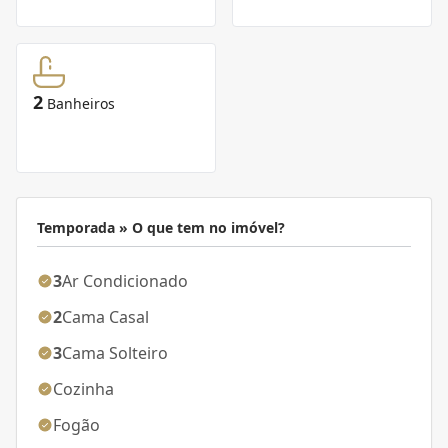
2
Banheiros
Temporada » O que tem no imóvel?
3
Ar Condicionado
2
Cama Casal
3
Cama Solteiro
Cozinha
Fogão