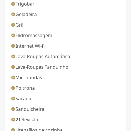
Frigobar
Geladeira
Grill
Hidromassagem
Internet Wi-fi
Lava-Roupas Automática
Lava-Roupas Tanquinho
Microondas
Poltrona
Sacada
Sanduicheira
2
Televisão
Utensílios de cozinha