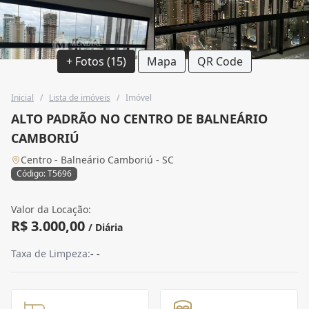
+ Fotos (15)
Mapa
QR Code
Inicial
/
Lista de imóveis
/
Imóvel
ALTO PADRÃO NO CENTRO DE BALNEÁRIO
CAMBORIÚ
Centro - Balneário Camboriú - SC
Código: T5696
Valor da Locação:
R$ 3.000,00
/ Diária
Taxa de Limpeza:
- -